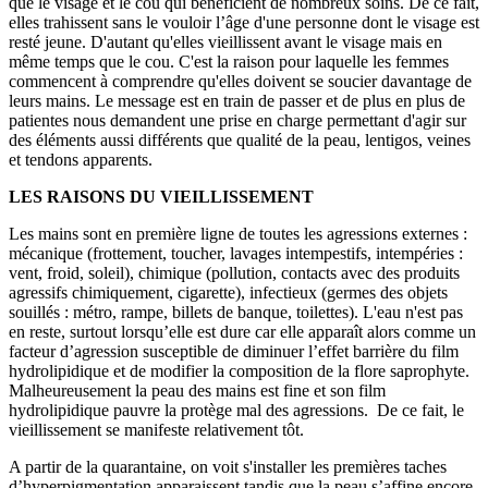
que le visage et le cou qui bénéficient de nombreux soins. De ce fait,
elles trahissent sans le vouloir l’âge d'une personne dont le visage est
resté jeune. D'autant qu'elles vieillissent avant le visage mais en
même temps que le cou. C'est la raison pour laquelle les femmes
commencent à comprendre qu'elles doivent se soucier davantage de
leurs mains. Le message est en train de passer et de plus en plus de
patientes nous demandent une prise en charge permettant d'agir sur
des éléments aussi différents que qualité de la peau, lentigos, veines
et tendons apparents.
LES RAISONS DU VIEILLISSEMENT
Les mains sont en première ligne de toutes les agressions externes :
mécanique (frottement, toucher, lavages intempestifs, intempéries :
vent, froid, soleil), chimique (pollution, contacts avec des produits
agressifs chimiquement, cigarette), infectieux (germes des objets
souillés : métro, rampe, billets de banque, toilettes). L'eau n'est pas
en reste, surtout lorsqu’elle est dure car elle apparaît alors comme un
facteur d’agression susceptible de diminuer l’effet barrière du film
hydrolipidique et de modifier la composition de la flore saprophyte.
Malheureusement la peau des mains est fine et son film
hydrolipidique pauvre la protège mal des agressions. De ce fait, le
vieillissement se manifeste relativement tôt.
A partir de la quarantaine, on voit s'installer les premières taches
d’hyperpigmentation apparaissent tandis que la peau s’affine encore.