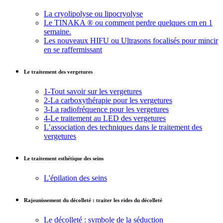
La cryolipolyse ou lipocryolyse
Le TINAKA ® ou comment perdre quelques cm en 1
semaine.
Les nouveaux HIFU ou Ultrasons focalisés pour mincir
en se raffermissant
Le traitement des vergetures
1-Tout savoir sur les vergetures
2-La carboxythérapie pour les vergetures
3-La radiofréquence pour les vergetures
4-Le traitement au LED des vergetures
L’association des techniques dans le traitement des
vergetures
Le traitement esthétique des seins
L'épilation des seins
Rajeunissement du décolleté : traiter les rides du décolleté
Le décolleté : symbole de la séduction