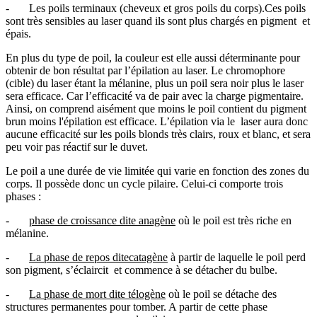
- Les poils terminaux (cheveux et gros poils du corps).Ces poils
sont très sensibles au laser quand ils sont plus chargés en pigment et
épais.
En plus du type de poil, la couleur est elle aussi déterminante pour
obtenir de bon résultat par l’épilation au laser. Le chromophore
(cible) du laser étant la mélanine, plus un poil sera noir plus le laser
sera efficace. Car l’efficacité va de pair avec la charge pigmentaire.
Ainsi, on comprend aisément que moins le poil contient du pigment
brun moins l'épilation est efficace. L’épilation via le laser aura donc
aucune efficacité sur les poils blonds très clairs, roux et blanc, et sera
peu voir pas réactif sur le duvet.
Le poil a une durée de vie limitée qui varie en fonction des zones du
corps. Il possède donc un cycle pilaire. Celui-ci comporte trois
phases :
-
phase de croissance dite anagène
où le poil est très riche en
mélanine.
-
La phase de repos ditecatagène
à partir de laquelle le poil perd
son pigment, s’éclaircit et commence à se détacher du bulbe.
-
La phase de mort dite télogène
où le poil se détache des
structures permanentes pour tomber. A partir de cette phase