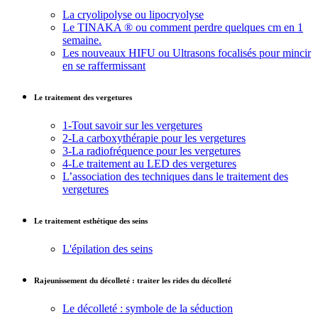
La cryolipolyse ou lipocryolyse
Le TINAKA ® ou comment perdre quelques cm en 1
semaine.
Les nouveaux HIFU ou Ultrasons focalisés pour mincir
en se raffermissant
Le traitement des vergetures
1-Tout savoir sur les vergetures
2-La carboxythérapie pour les vergetures
3-La radiofréquence pour les vergetures
4-Le traitement au LED des vergetures
L’association des techniques dans le traitement des
vergetures
Le traitement esthétique des seins
L'épilation des seins
Rajeunissement du décolleté : traiter les rides du décolleté
Le décolleté : symbole de la séduction