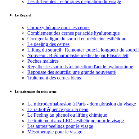
Les différentes Techniques d'épilation du visage
Le Regard
Carboxythérapie pour les cernes
Comblement des cernes par acide hyaluronique
Corriger la ligne du sourcil en médecine esthétique
Le peeling des cernes
Lifting du sourcil : Remonter toute la longueur du sourcil 
Nouveau : Blépharoplastie médicale par Plasma Jett
Poches malaires
Regalber les sourcils à l'injection d'acide hyaluronique
Repousse des sourcils: une grande nouveauté
Traitement des cernes bleus
Le traitement du teint terne
La microdermabrasion à Paris - dermabrasion du visage
La radiofréquence pour la peau
Le Peeling au phenol ou lifting chimique
Le traitement aux LEDs esthétique pour le visage
Les autres peelings pour le visage
Mésothérapie pour le visage