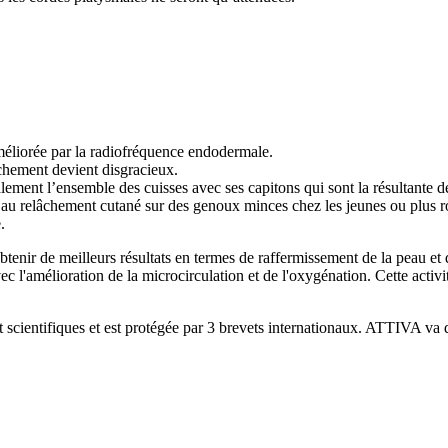
améliorée par la radiofréquence endodermale.
chement devient disgracieux.
alement l
’
ensemble des cuisses avec ses capitons qui sont la résultante de
û au relâchement cutané sur des genoux minces chez les jeunes ou plus
.
tenir de meilleurs résultats en termes de raffermissement de la peau et 
ec l'amélioration de la microcirculation et de l'oxygénation. Cette activi
et scientifiques et est protégée par 3 brevets internationaux. ATTIVA va