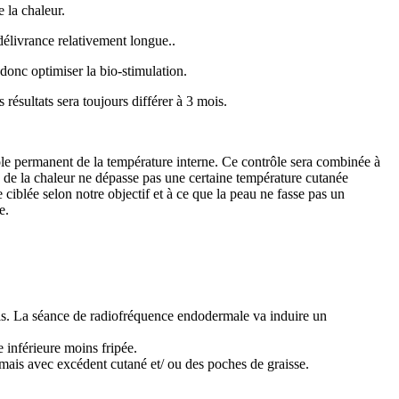
 la chaleur.
délivrance relativement longue..
donc optimiser la bio-stimulation.
résultats sera toujours différer à 3 mois.
ôle permanent de la température interne. Ce contrôle sera combinée à
de la chaleur ne dépasse pas une certaine température cutanée
 ciblée selon notre objectif et à ce que la peau ne fasse pas un
e.
ls. La séance de radiofréquence endodermale va induire un
e inférieure moins fripée.
ais avec excédent cutané et/ ou des poches de graisse.