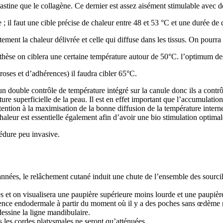
astine que le collagène. Ce dernier est assez aisément stimulable avec de
; il faut une cible précise de chaleur entre 48 et 53 °C et une durée de 
ent la chaleur délivrée et celle qui diffuse dans les tissus. On pourra 
thèse on ciblera une certaine température autour de 50°C. l
’
optimum des 
roses et d
’
adhérences) il faudra cibler 65°C.
un double contrôle de température intégré sur la canule donc ils a contr
re superficielle de la peau. Il est en effet important que l
’
accumulation 
tention à la maximisation de la bonne diffusion de la température interne
aleur est essentielle également afin d
’
avoir une bio stimulation optimal
édure peu invasive.
nnées, le relâchement cutané induit une chute de l
’
ensemble des sourci
es et on visualisera une paupière supérieure moins lourde et une paupièr
uence endodermale à partir du moment où il y a des poches sans œdème m
dessine la ligne mandibulaire.
s les cordes platysmales ne seront qu’atténuées.