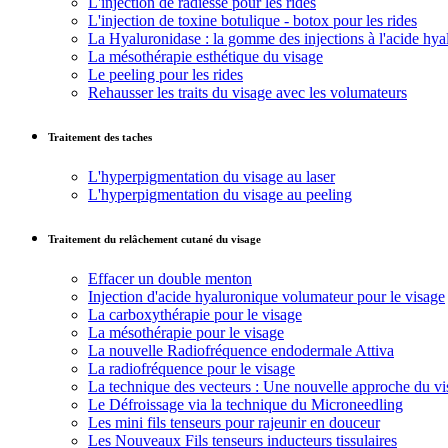
L'injection de radiesse pour les rides
L'injection de toxine botulique - botox pour les rides
La Hyaluronidase : la gomme des injections à l'acide hy
La mésothérapie esthétique du visage
Le peeling pour les rides
Rehausser les traits du visage avec les volumateurs
Traitement des taches
L'hyperpigmentation du visage au laser
L'hyperpigmentation du visage au peeling
Traitement du relâchement cutané du visage
Effacer un double menton
Injection d'acide hyaluronique volumateur pour le visage
La carboxythérapie pour le visage
La mésothérapie pour le visage
La nouvelle Radiofréquence endodermale Attiva
La radiofréquence pour le visage
La technique des vecteurs : Une nouvelle approche du vi
Le Défroissage via la technique du Microneedling
Les mini fils tenseurs pour rajeunir en douceur
Les Nouveaux Fils tenseurs inducteurs tissulaires