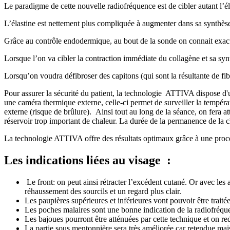
Le paradigme de cette nouvelle radiofréquence est de cibler autant l’él
L’élastine est nettement plus compliquée à augmenter dans sa synthèse 
Grâce au contrôle endodermique, au bout de la sonde on connait exactem
Lorsque l
’
on va cibler la contraction immédiate du collagène et sa syn
Lorsqu
’
on voudra défibroser des capitons (qui sont la résultante de fib
Pour assurer la sécurité du patient, la technologie ATTIVA dispose d'
une caméra thermique externe, celle-ci permet de surveiller la températu
externe (risque de brûlure). Ainsi tout au long de la séance, on fera at
réservoir trop important de chaleur. La durée de la permanence de la ch
La technologie ATTIVA offre des résultats optimaux grâce à une proc
Les indications liées au visage :
Le front: on peut ainsi rétracter l
’
excédent cutané. Or avec les a
réhaussement des sourcils et un regard plus clair.
Les paupières supérieures et inférieures vont pouvoir être traité
Les poches malaires sont une bonne indication de la radiofréq
Les bajoues pourront être atténuées par cette technique et on re
La partie sous mentonnière sera très améliorée car retendue mai