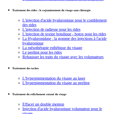
Traitement des rides : le rajeunissement du visage sans chirurgie
L'injection d'acide hyaluronique pour le comblement
des rides
L'injection de radiesse pour les rides
L'injection de toxine botulique - botox pour les rides
La Hyaluronidase : la gomme des injections à l'acide
hyaluronique
La mésothérapie esthétique du visage
Le peeling pour les rides
Rehausser les traits du visage avec les volumateurs
Traitement des taches
L'hyperpigmentation du visage au laser
L'hyperpigmentation du visage au peeling
Traitement du relâchement cutané du visage
Effacer un double menton
Injection d'acide hyaluronique volumateur pour le
visage