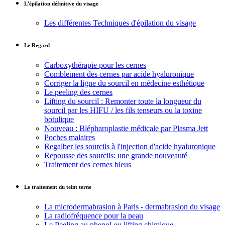
L'épilation définitive du visage
Les différentes Techniques d'épilation du visage
Le Regard
Carboxythérapie pour les cernes
Comblement des cernes par acide hyaluronique
Corriger la ligne du sourcil en médecine esthétique
Le peeling des cernes
Lifting du sourcil : Remonter toute la longueur du
sourcil par les HIFU / les fils tenseurs ou la toxine
botulique
Nouveau : Blépharoplastie médicale par Plasma Jett
Poches malaires
Regalber les sourcils à l'injection d'acide hyaluronique
Repousse des sourcils: une grande nouveauté
Traitement des cernes bleus
Le traitement du teint terne
La microdermabrasion à Paris - dermabrasion du visage
La radiofréquence pour la peau
Le Peeling au phenol ou lifting chimique