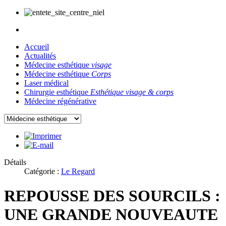
Accueil
Actualités
Médecine esthétique
visage
Médecine esthétique
Corps
Laser médical
Chirurgie esthétique
Esthétique visage & corps
Médecine régénérative
Détails
Catégorie :
Le Regard
REPOUSSE DES SOURCILS :
UNE GRANDE NOUVEAUTE